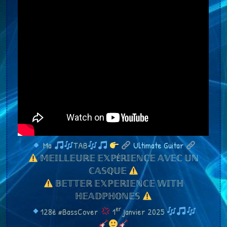
Ma
TAB
Ultimate Guitar
𝕄𝔼𝕀𝕃𝕃𝔼𝕌ℝ𝔼 𝔼𝕏ℙÉℝ𝕀𝔼ℕℂ𝔼 𝔸𝕍𝔼ℂ 𝕌ℕ
ℂ𝔸𝕊ℚ𝕌𝔼
𝔹𝔼𝕋𝕋𝔼ℝ 𝔼𝕏ℙ𝔼ℝ𝕀𝔼ℕℂ𝔼 𝕎𝕀𝕋ℍ
ℍ𝔼𝔸𝔻ℙℍ𝕆ℕ𝔼𝕊
er
128è #BassCover
1
janvier 2025