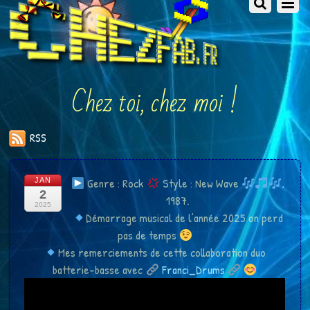
Chez toi, chez moi !
RSS
Genre : Rock
Style : New Wave
,
JAN
2
1987.
2025
Démarrage musical de l’année 2025 on perd
pas de temps
Mes remerciements de cette collaboration duo
batterie-basse avec
Franci_Drums