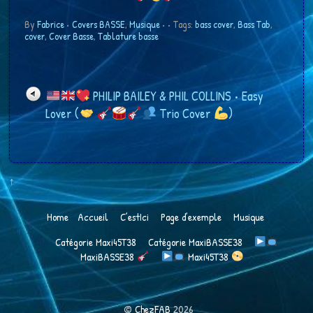
By
Fabrice
•
Covers BASSE
,
Musique
•
• Tags:
bass cover
,
Bass Tab
,
cover
,
Cover Basse
,
Tablature basse
​ PHILIP BAILEY & PHIL COLLINS • Easy
Lover (
Trio Cover
​)
↑
Home
Accueil
C’estIci
Page d’exemple
Musique
Catégorie Maxi45T38
Catégorie MaxiBASSE38
MaxiBASSE38
​​​ Maxi45T38
©
ChezFAB
2026