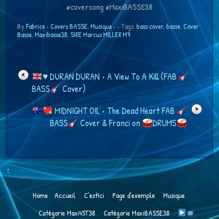
#coversong #MaxiBASSE38
By
Fabrice
•
Covers BASSE
,
Musique
•
• Tags:
bass cover
,
basse
,
Cover
Basse
,
Maxibasse38
,
SIRE Marcus MILLER M7
♥️
DURAN DURAN • A View To A Kill (FAB
BASS
Cover)
MIDNIGHT OIL • The Dead Heart FAB
BASS
Cover & Franci​ on
DRUMS
↑
Home
Accueil
C’estIci
Page d’exemple
Musique
Catégorie Maxi45T38
Catégorie MaxiBASSE38