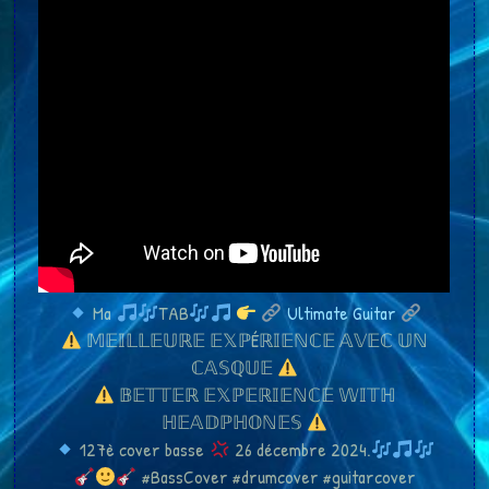
Ma
TAB
Ultimate Guitar
𝕄𝔼𝕀𝕃𝕃𝔼𝕌ℝ𝔼 𝔼𝕏ℙÉℝ𝕀𝔼ℕℂ𝔼 𝔸𝕍𝔼ℂ 𝕌ℕ
ℂ𝔸𝕊ℚ𝕌𝔼
𝔹𝔼𝕋𝕋𝔼ℝ 𝔼𝕏ℙ𝔼ℝ𝕀𝔼ℕℂ𝔼 𝕎𝕀𝕋ℍ
ℍ𝔼𝔸𝔻ℙℍ𝕆ℕ𝔼𝕊
127è cover basse
26 décembre 2024.
#BassCover #drumcover #guitarcover