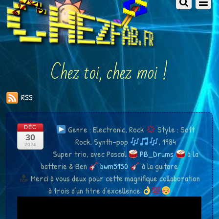
Chez toi, chez moi !
RSS
Genre : Electronic, Rock
Style : Soft
DÉC
30
Rock, Synth-pop
, 1984
2024
Super trio, avec Pascal
​ PB_Drums
à la
batterie & Ben
bwm5150
à la guitare
Merci à vous deux pour cette magnifique collaboration
à trois d’un titre d’excellence