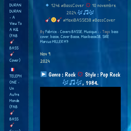
DURAN
124è #BassCover
10 novembre
DURAN
2024.
• A
#MaxiBASSE38 #BassCover
View To
A Kill
By
Fabrice
•
Covers BASSE
,
Musique
•
• Tags:
bass
(FAB
cover
,
basse
,
Cover Basse
,
Maxibasse38
,
SIRE
Marcus MILLER M7
BASS
Nov
9
Cover)
2024
Genre : Rock
Style : Pop Rock
TELEPH
ONE •
, 1984.
Un
Autre
Monde
(FAB
BASS