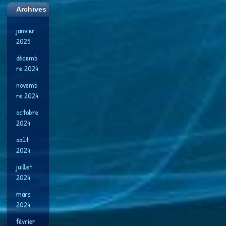
Archives
janvier
2025
décemb
re 2024
novemb
re 2024
octobre
2024
août
2024
juillet
2024
mars
2024
février