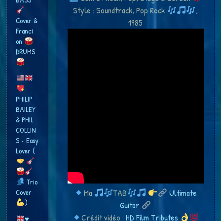
Style : Soundtrack, Pop Rock
,
Cover &
1985
Franci​
on
DRUMS
PHILIP
BAILEY
& PHIL
COLLIN
S • Easy
Lover (
Trio
Cover
Ma
TAB
Ultimate
​)
Guitar
Crédit vidéo :
HD Film Tributes
♥️