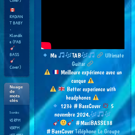
Cover)
RADIAN
T BABY
•
Klondik
e (FAB
BASS
Ma
TAB
Ultimate
Guitar
Cover)
Meilleure expérience avec un
casque
Nuage
Better experience with
de
mots
headphones
clés
123è #BassCover
5
5 cordes
novembre 2024.
45 RPM
#MaxiBASSE38
45RPM
#BassCover
Téléphone Le Groupe