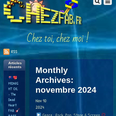
Chez toi, chez moi !
RSS
Articles
récents
Monthly
Archives:
MIDNIG
novembre 2024
HT OIL
• The
Dead
Nov
10
Heart
2024
FAB
Genre : Rock, Pop, Stage & Screen
BASS