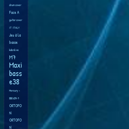
drum cover
Face A
guitar cover
IT
ITALY
Jeu à la
basse
kdenlive
M7
Maxi
bass
e38
Mercury –
880 659-7
ORTOFO
N
ORTOFO
N