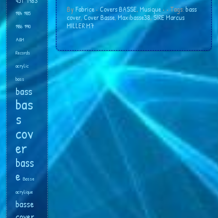
45T
1983
By
Fabrice
•
Covers BASSE
,
Musique
•
• Tags:
bass
1984
1985
cover
,
Cover Basse
,
Maxibasse38
,
SIRE Marcus
MILLER M7
1986
1990
A&M
Records
acrylic
bass
bass
bas
s
cov
er
bass
e
Basse
acrylique
basse
cover