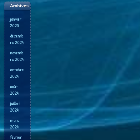
Archives
janvier
2025
décemb
re 2024
novemb
re 2024
octobre
2024
août
2024
juillet
2024
mars
2024
février