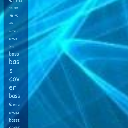
45T
1983
1984
1985
1986
1990
A&M
Records
acrylic
bass
bass
bas
s
cov
er
bass
e
Basse
acrylique
basse
cover