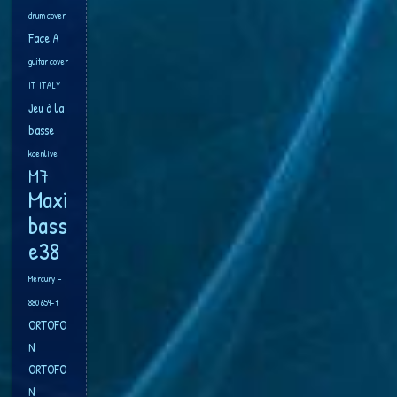
drum cover
Face A
guitar cover
IT
ITALY
Jeu à la
basse
kdenlive
M7
Maxi
bass
e38
Mercury –
880 659-7
ORTOFO
N
ORTOFO
N