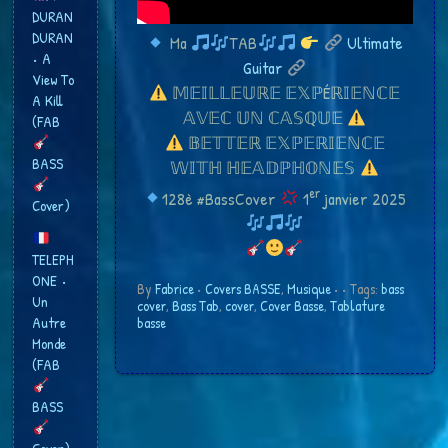
DURAN
DURAN
Ma
TAB
Ultimate
• A
Guitar
View To
𝕄𝔼𝕀𝕃𝕃𝔼𝕌ℝ𝔼 𝔼𝕏ℙÉℝ𝕀𝔼ℕℂ𝔼
A Kill
𝔸𝕍𝔼ℂ 𝕌ℕ ℂ𝔸𝕊ℚ𝕌𝔼
(FAB
𝔹𝔼𝕋𝕋𝔼ℝ 𝔼𝕏ℙ𝔼ℝ𝕀𝔼ℕℂ𝔼
BASS
𝕎𝕀𝕋ℍ ℍ𝔼𝔸𝔻ℙℍ𝕆ℕ𝔼𝕊
er
128è #BassCover
1
janvier 2025
Cover)
TELEPH
ONE •
By
Fabrice
•
Covers BASSE
,
Musique
•
• Tags:
bass
Un
cover
,
Bass Tab
,
cover
,
Cover Basse
,
Tablature
Autre
basse
Monde
(FAB
BASS