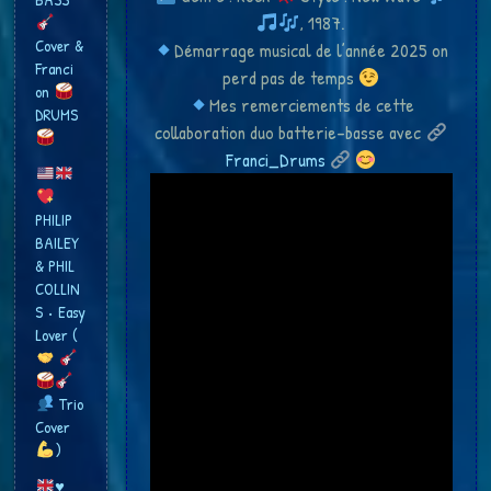
, 1987.
Cover &
Démarrage musical de l’année 2025 on
Franci​
perd pas de temps
on
Mes remerciements de cette
DRUMS
collaboration duo batterie-basse avec
Franci_Drums
PHILIP
BAILEY
& PHIL
COLLIN
S • Easy
Lover (
Trio
Cover
​)
♥️