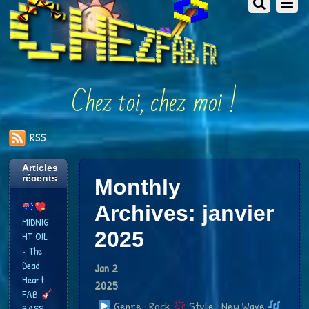
Chez toi, chez moi !
RSS
Articles
récents
Monthly
Archives:
janvier
MIDNIG
2025
HT OIL
• The
Dead
Jan
2
Heart
2025
FAB
Genre : Rock
Style : New Wave
BASS