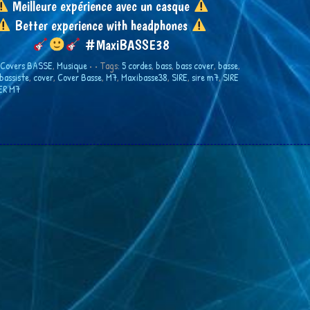
Meilleure expérience avec un casque
Better experience with headphones
#MaxiBASSE38
Covers BASSE
,
Musique
•
• Tags:
5 cordes
,
bass
,
bass cover
,
basse
,
bassiste
,
cover
,
Cover Basse
,
M7
,
Maxibasse38
,
SIRE
,
sire m7
,
SIRE
ER M7