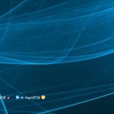
SSE38
​​​ Maxi45T38