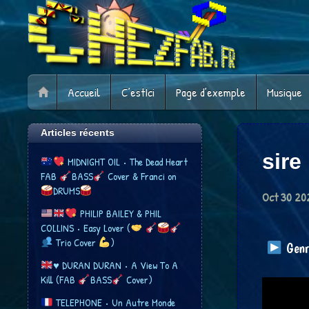
Accueil
C’estIci
Page d’exemple
Musique
Articles récents
sire
MIDNIGHT OIL • The Dead Heart
FAB
BASS
Cover & Franci​ on
DRUMS
Oct
30
20
​ PHILIP BAILEY & PHIL
COLLINS • Easy Lover (
Trio Cover
​)
Genre
♥️
DURAN DURAN • A View To A
Kill (FAB
BASS
Cover)
TELEPHONE • Un Autre Monde