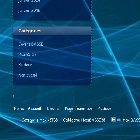
janvier 2016
Catégories
Covers BASSE
Maxi45T38
Musique
Non classé
↑
Home
Accueil
C’estIci
Page d’exemple
Musique
Catégorie Maxi45T38
Catégorie MaxiBASSE38
​ MaxiBA