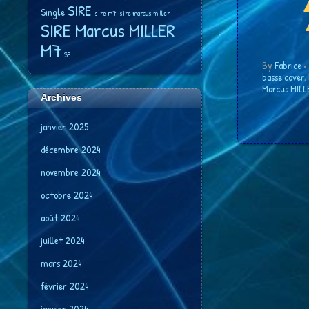
SIRE
Single
sire m7
sire marcus miller
SIRE Marcus MILLER
M7
SP
By
Fabrice
•
basse cover
,
Marcus MILL
Archives
janvier 2025
décembre 2024
novembre 2024
octobre 2024
août 2024
juillet 2024
mars 2024
février 2024
janvier 2024