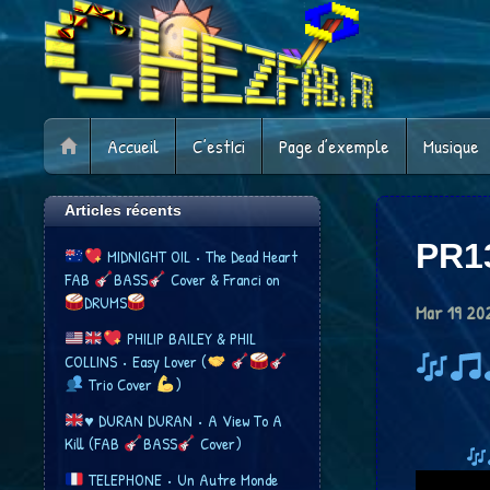
Accueil
C’estIci
Page d’exemple
Musique
Articles récents
PR1
MIDNIGHT OIL • The Dead Heart
FAB
BASS
Cover & Franci​ on
DRUMS
Mar
19
20
​ PHILIP BAILEY & PHIL
COLLINS • Easy Lover (
Trio Cover
​)
♥️
DURAN DURAN • A View To A
Kill (FAB
BASS
Cover)
TELEPHONE • Un Autre Monde