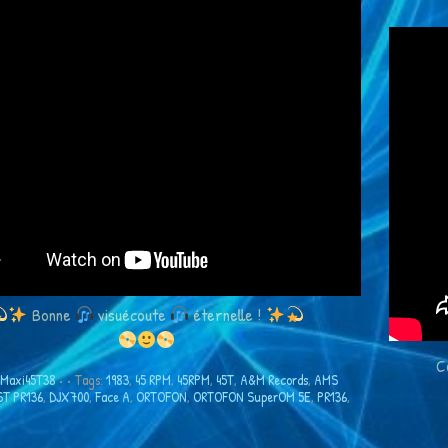
Bonne
visuécoute
éternelle !
C
Maxi45T38
•
• Tags:
1983
,
45 RPM
,
45RPM
,
45T
,
A&M Records
,
AMS
T PR136
,
DJX700
,
Face A
,
ORTOFON
,
ORTOFON SuperOM 5E
,
PR136
,