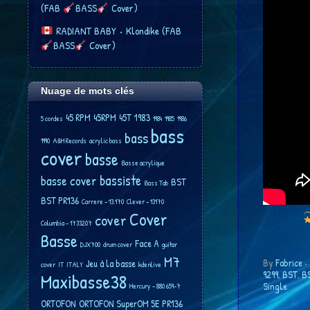
(FAB
BASS
Cover)
RADIANT BABY • Klondike (FAB
BASS
Cover)
Nuage de mots clés
45 RPM
45RPM
45T
1983
5 cordes
1984
1985
1986
bass
bass
1990
A&M Records
acrylic bass
cover
basse
Basse acrylique
bassiste
basse cover
BST
Bass Tab
BST PR136
Carrere ‎– 13.170
Clever ‎– 13170
Cover
cover
Columbia – 1733207
Basse
Face A
DJX700
drum cover
guitar
M7
By
Fabrice
•
Jeu à la basse
cover
IT
ITALY
kdenlive
9299
,
BST
,
BS
Maxibasse38
Single
Mercury – 880 659-7
ORTOFON
ORTOFON SuperOM 5E
PR136