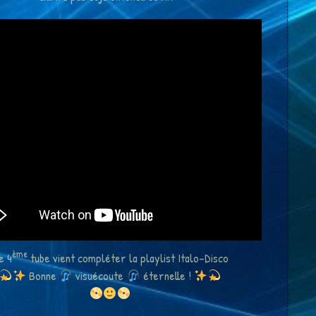
ème
e 4
tube vient compléter la playlist Italo-Disco
Bonne
visuécoute
éternelle !