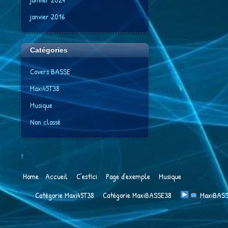
janvier 2016
Catégories
Covers BASSE
Maxi45T38
Musique
Non classé
↑
Home
Accueil
C’estIci
Page d’exemple
Musique
Catégorie Maxi45T38
Catégorie MaxiBASSE38
​ MaxiBA