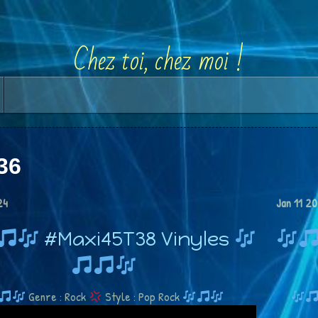
Chez toi, chez moi !
36
24
Jan
11
20
#Maxi45T38 Vinyles
Genre : Rock
Style : Pop Rock