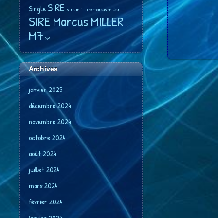
SIRE
Single
sire m7
sire marcus miller
SIRE Marcus MILLER
M7
SP
Archives
janvier 2025
décembre 2024
novembre 2024
octobre 2024
août 2024
juillet 2024
mars 2024
février 2024
janvier 2024