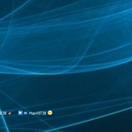
SSE38
​​​ Maxi45T38