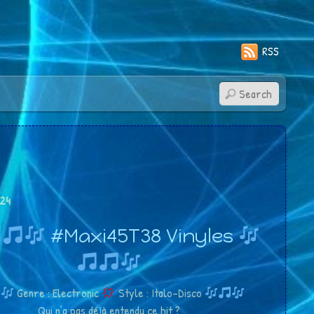
RSS
24
#Maxi45T38 Vinyles
Genre : Electronic
Style : Italo-Disco
Qui n’a pas déjà entendu ce hit ?