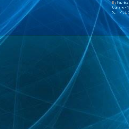
By
Fabrice
Carrere ‎– 
5E
,
PR136
,