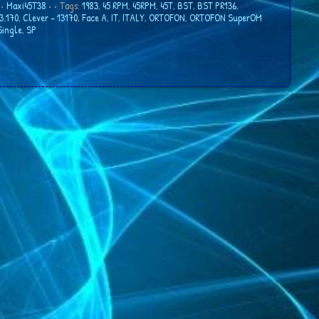
•
Maxi45T38
•
• Tags:
1983
,
45 RPM
,
45RPM
,
45T
,
BST
,
BST PR136
,
13.170
,
Clever ‎– 13170
,
Face A
,
IT
,
ITALY
,
ORTOFON
,
ORTOFON SuperOM
Single
,
SP