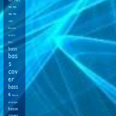
45T
1983
1984
1985
1986
1990
A&M
Records
acrylic
bass
bass
bas
s
cov
er
bass
e
Basse
acrylique
basse
cover