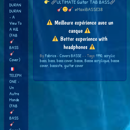
ULTIMATE Guitar TAB BASS
DURAN
#MaxiBASSE38
DURAN
• A
Meilleure expérience avec un
View To
A Kill
casque
(FAB
Better experience with
headphones
BASS
By
Fabrice
•
Covers BASSE
•
• Tags:
1990
,
acrylic
Cover)
bass
,
bass
,
bass cover
,
basse
,
Basse acrylique
,
basse
cover
,
bassiste
,
guitar cover
TELEPH
ONE •
Un
Autre
Monde
(FAB
BASS