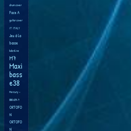
drum cover
Face A
guitar cover
IT
ITALY
Jeu à la
basse
kdenlive
M7
Maxi
bass
e38
Mercury –
880 659-7
ORTOFO
N
ORTOFO
N