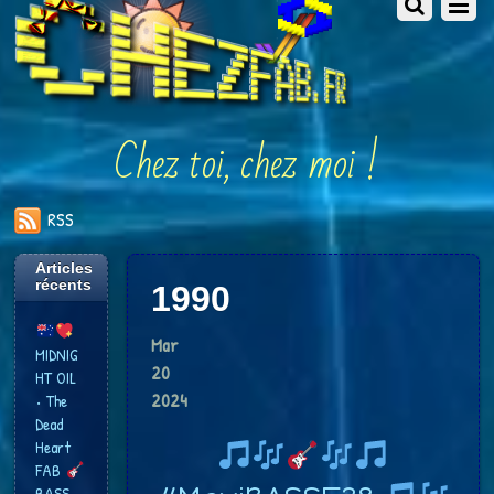
Chez toi, chez moi !
RSS
Articles
récents
1990
Mar
MIDNIG
20
HT OIL
2024
• The
Dead
Heart
FAB
BASS