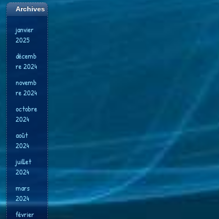
Archives
janvier
2025
décemb
re 2024
novemb
re 2024
octobre
2024
août
2024
juillet
2024
mars
2024
février