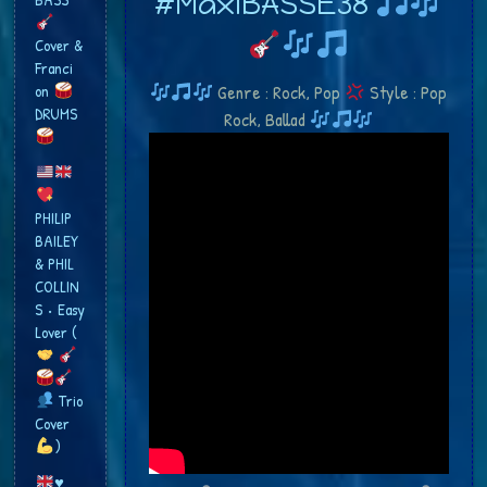
#MaxiBASSE38
Cover &
Franci​
Genre : Rock, Pop
Style : Pop
on
DRUMS
Rock, Ballad
PHILIP
BAILEY
& PHIL
COLLIN
S • Easy
Lover (
Trio
Cover
​)
♥️