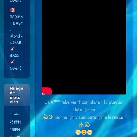
Cover)
RADIAN
T BABY
•
Klondik
e (FAB
BASS
Cover)
Nuage
de
mots
ème
Ce 4
tube vient compléter la playlist
clés
Italo-Disco
5 cordes
Bonne
visuécoute
éternelle !
45 RPM
45RPM