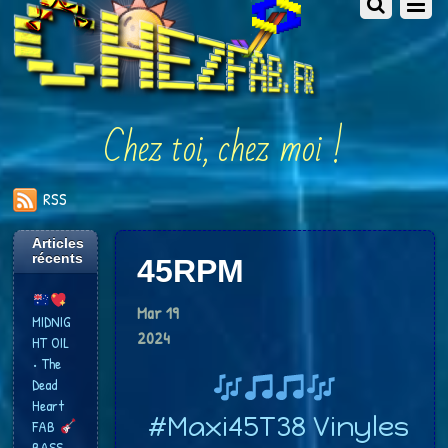
Chez toi, chez moi !
RSS
Articles
récents
45RPM
Mar
19
MIDNIG
2024
HT OIL
• The
Dead
Heart
#Maxi45T38 Vinyles
FAB
BASS