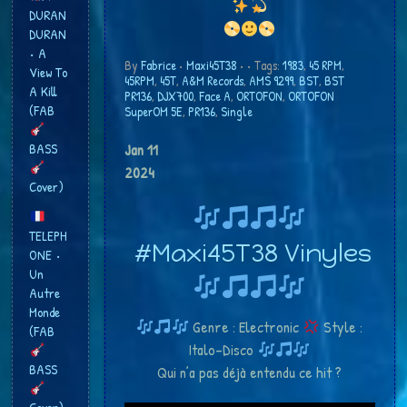
DURAN
DURAN
• A
By
Fabrice
•
Maxi45T38
•
• Tags:
1983
,
45 RPM
,
View To
45RPM
,
45T
,
A&M Records
,
AMS 9299
,
BST
,
BST
A Kill
PR136
,
DJX700
,
Face A
,
ORTOFON
,
ORTOFON
(FAB
SuperOM 5E
,
PR136
,
Single
BASS
Jan
11
2024
Cover)
TELEPH
#Maxi45T38 Vinyles
ONE •
Un
Autre
Monde
Genre : Electronic
Style :
(FAB
Italo-Disco
BASS
Qui n’a pas déjà entendu ce hit ?