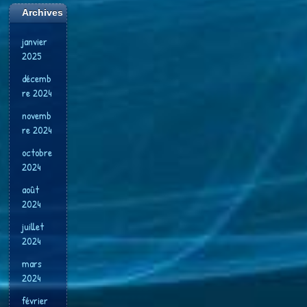
Archives
janvier
2025
décemb
re 2024
novemb
re 2024
octobre
2024
août
2024
juillet
2024
mars
2024
février