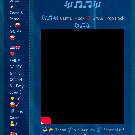
Cover &
Genre : Rock
Style : Pop Rock
Franci​
on
DRUMS
PHILIP
BAILEY
& PHIL
COLLIN
S • Easy
Lover (
Trio
Cover
​)
Bonne
visuécoute
éternelle !
♥️