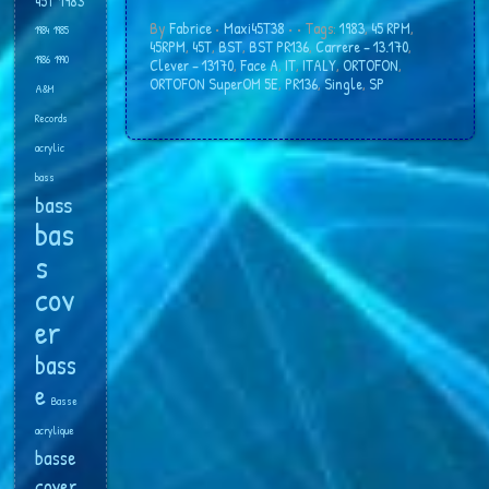
45T
1983
By
Fabrice
•
Maxi45T38
•
• Tags:
1983
,
45 RPM
,
1984
1985
45RPM
,
45T
,
BST
,
BST PR136
,
Carrere ‎– 13.170
,
1986
1990
Clever ‎– 13170
,
Face A
,
IT
,
ITALY
,
ORTOFON
,
ORTOFON SuperOM 5E
,
PR136
,
Single
,
SP
A&M
Records
acrylic
bass
bass
bas
s
cov
er
bass
e
Basse
acrylique
basse
cover