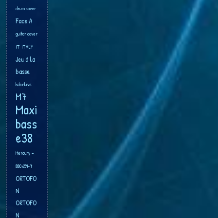
drum cover
Face A
guitar cover
IT
ITALY
Jeu à la
basse
kdenlive
M7
Maxi
bass
e38
Mercury –
880 659-7
ORTOFO
N
ORTOFO
N